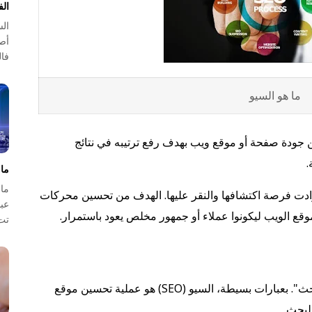
ال
الس
أصب
فا
ما هو السيو
جودة صفحة أو موقع ويب بهدف رفع ترتيبه في نتائج
.
ما 
ما 
ادت فرصة اكتشافها والنقر عليها. الهدف من تحسين محركات
عبا
تت
يشير مصطلح SEO إلى "تحسين محركات البحث". بعبارات بسيطة، السيو (SEO) هو عملية تحسين موقع
لبحث.