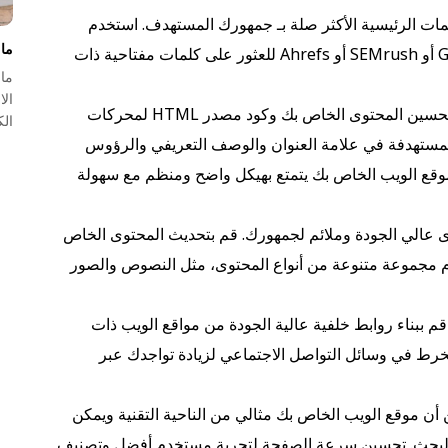
مات الرئيسية الأكثر صلة بـ جمهورك المستهدف. استخدم
ما 
أدوات مثل Google Keyword Planner أو SEMrush أو Ahrefs للعثور على كلمات مفتاحية ذات
ما 
تحسين المحتوى الخاص بك وكود مصدر HTML لمحركات
الك
لمستهدفة في علامة العنوان والوصف التعريفي والرؤوس
موقع الويب الخاص بك يتمتع بهيكل واضح ومنظم مع سهولة
 عالي الجودة وملائم لجمهورك. قم بتحديث المحتوى الخاص
ستخدم مجموعة متنوعة من أنواع المحتوى، مثل النصوص والصور
م ببناء روابط خلفية عالية الجودة من مواقع الويب ذات
خرط في وسائل التواصل الاجتماعي لزيادة تواجدك عبر
أن موقع الويب الخاص بك مثالي من الناحية التقنية ويمكن
البحث. تحسين سرعة الصفحة لتجربة مستخدم أفضل وتصنيف