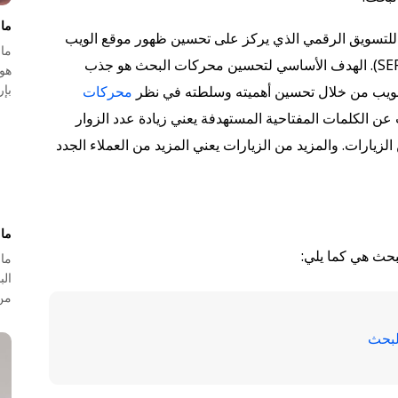
ما 
 البحث (SEO) جانبًا مهمًا للتسويق الرقمي الذي يركز على تحسين ظهور موقع الويب
وتصنيفه في صفحات نتائج محرك البحث (SERPs). الهدف الأساسي لتحسين محركات البحث هو جذب
هو 
بإ
 الويب من خلال تحسين أهميته وسلطته في نظر
محركات
عن الكلمات المفتاحية المستهدفة يعني زيادة عدد الزوار
لزيارات. والمزيد من الزيارات يعني المزيد من العملاء الجدد
ما
حث هي كما يلي:
ما
ال
من
لبحث